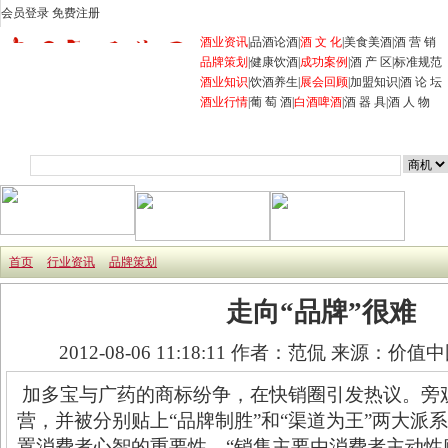
会员登录
免费注册
酒业资讯
|
品酒论酒
|
酒 文 化
|
美食美酒
|
酒 营 销
品牌策划
|
健康饮酒
|
成功案例
|
酒 产 区
|
标准规范
酒业知识
|
饮酒养生
|
展会回顾
|
加盟知识
|
酒 论 坛
酒业行情
|
葡 萄 酒
|
白酒
啤酒
|
酒 器 具
|
酒 人 物
首页
商机
企业
产品
展会
行业资讯
招商加盟
首页
行业资讯
品牌策划
走向“品牌”很难
2012-08-06 11:18:11
作者：范侃 来源：价值
加多宝与广药的商标纷争，在快销圈引发热议。旁
营，并被分别贴上“品牌制胜”和“渠道为王”两大派系
置消费者心智的重要性，“销售主要由消费者主动性