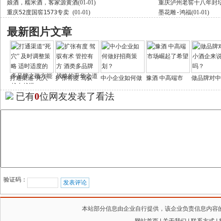
娘酒，糯米酒，客家源黄酒
(01-01)
重庆泸州老窖十八年封
重庆52度国窖1573专卖
(01-01)
墨花雕-鸿福
(01-01)
最新图片文章
打通渠道“死穴
扩张有度 驾驭
中小企业如何做
豫酒 中高端市
做品牌对中
已有
0
位网友发表了看法
验证码：
本站部分信息由企业自行提供，该企业负责信息内容