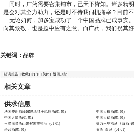
同时，广药需要密集铺市，已天下皆知。诸多精明
是会对其全力助力，还是时不待我伺机痛宰？目前不
无论如何，加多宝成功了一个中国品牌已成事实。
向其致敬，也是题中应有之意。而广药，我们祝其好
关键词：
品牌
[错误报告]
[收藏]
[打印]
[关闭]
[返回顶部]
相关文章
供求信息
法国费朗巅峰68度珍稀干邑原酒
(01-01)
中国人根酒
(01-01)
中国人缘酒
(01-01)
中国人福酒
(01-01)
玉璘海参酒山东省隆重招商
(01-01)
蚁力王奥福酒 (白酒)
(
茅台酒
(01-01)
黄酒 白酒
(01-01)