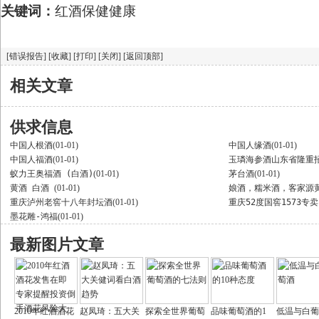
关键词：
红酒
保健
健康
[错误报告]
[收藏]
[打印]
[关闭]
[返回顶部]
相关文章
供求信息
中国人根酒
(01-01)
中国人缘酒
(01-01)
中国人福酒
(01-01)
玉璘海参酒山东省隆重
蚁力王奥福酒 (白酒)
(01-01)
茅台酒
(01-01)
黄酒 白酒
(01-01)
娘酒，糯米酒，客家源
重庆泸州老窖十八年封坛酒
(01-01)
重庆52度国窖1573专
墨花雕-鸿福
(01-01)
最新图片文章
2010年红酒酒花
赵凤琦：五大关
探索全世界葡萄
品味葡萄酒的1
低温与白葡