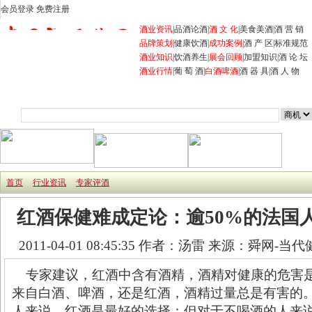
会员登录
免费注册
酒业资讯
|
品酒论酒
|
酒 文 化
|
美食美酒
|
酒 营 销
品牌策划
|
健康饮酒
|
成功案例
|
酒 产 区
|
标准规范
酒业知识
|
饮酒养生
|
展会回顾
|
加盟知识
|
酒 论 坛
酒业行情
|
葡 萄 酒
|
白酒
啤酒
|
酒 器 具
|
酒 人 物
首页
商机
企业
产品
展会
行业资讯
招商加盟
首页
行业资讯
专家评酒
红酒保健难成定论：逾50%的法国
2011-04-01 08:45:35
作者：汤雷 来源：舜网-当代
专家建议，红酒中含有酒精，酒精对健康的危害
来自白酒、啤酒，还是红酒，酒精过量总是有害的
人来说，红酒是最好的选择；但对于不喝酒的人来