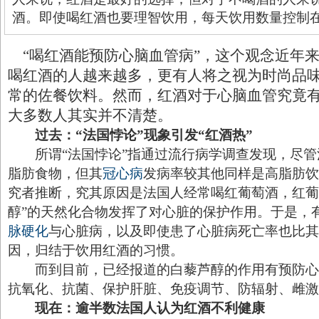
酒。即使喝红酒也要理智饮用，每天饮用数量控制在
“喝红酒能预防心脑血管病”，这个观念近年
喝红酒的人越来越多，更有人将之视为时尚品
常的佐餐饮料。然而，红酒对于心脑血管究竟
大多数人其实并不清楚。
过去：“法国悖论”现象引发“红酒热”
所谓“法国悖论”指通过流行病学调查发现，尽管
脂肪食物，但其
冠心病
发病率较其他同样是高脂肪饮
究者推断，究其原因是法国人经常喝红葡萄酒，红葡
醇”的天然化合物发挥了对心脏的保护作用。于是，
脉硬化
与心脏病，以及即使患了心脏病死亡率也比其
因，归结于饮用红酒的习惯。
而到目前，已经报道的白藜芦醇的作用有预防心
抗氧化、抗菌、保护肝脏、免疫调节、防辐射、雌激
现在：逾半数法国人认为红酒不利健康