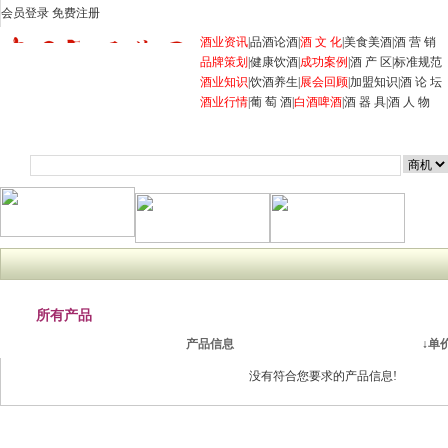
会员登录
免费注册
酒业资讯
|
品酒论酒
|
酒 文 化
|
美食美酒
|
酒 营 销
品牌策划
|
健康饮酒
|
成功案例
|
酒 产 区
|
标准规范
酒业知识
|
饮酒养生
|
展会回顾
|
加盟知识
|
酒 论 坛
酒业行情
|
葡 萄 酒
|
白酒
啤酒
|
酒 器 具
|
酒 人 物
首页
商机
企业
产品
展会
行业资讯
招商加盟
当前位置：
首页
产品
所有产品
产品信息
↓
单
没有符合您要求的产品信息!